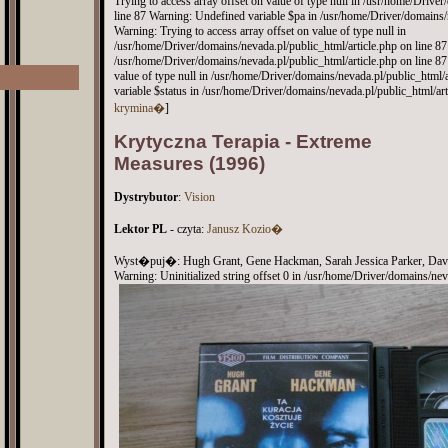
Trying to access array offset on value of type null in /usr/home/Drive
line 87 Warning: Undefined variable $pa in /usr/home/Driver/domains/n
Warning: Trying to access array offset on value of type null in
/usr/home/Driver/domains/nevada.pl/public_html/article.php on line 8
/usr/home/Driver/domains/nevada.pl/public_html/article.php on line 87
value of type null in /usr/home/Driver/domains/nevada.pl/public_html/
variable $status in /usr/home/Driver/domains/nevada.pl/public_html/art
krymina�
]
Krytyczna Terapia - Extreme
Measures (1996)
Dystrybutor
:
Vision
Lektor PL
- czyta:
Janusz Kozio�
Wyst�puj�: Hugh Grant, Gene Hackman, Sarah Jessica Parker, Dav
Warning: Uninitialized string offset 0 in /usr/home/Driver/domains/nev