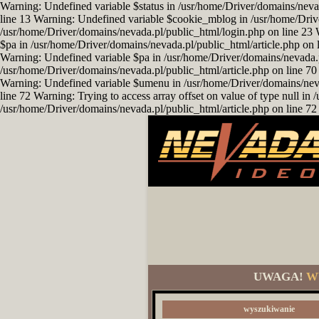
Warning: Undefined variable $status in /usr/home/Driver/domains/neva
line 13 Warning: Undefined variable $cookie_mblog in /usr/home/Driv
/usr/home/Driver/domains/nevada.pl/public_html/login.php on line 23 
$pa in /usr/home/Driver/domains/nevada.pl/public_html/article.php on l
Warning: Undefined variable $pa in /usr/home/Driver/domains/nevada.pl/
/usr/home/Driver/domains/nevada.pl/public_html/article.php on line 70 
Warning: Undefined variable $umenu in /usr/home/Driver/domains/nevad
line 72 Warning: Trying to access array offset on value of type null i
/usr/home/Driver/domains/nevada.pl/public_html/article.php on line 72 
UWAGA!
W
wyszukiwanie