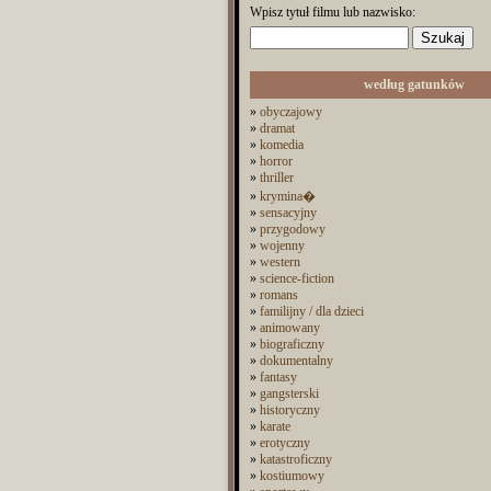
Wpisz tytuł filmu lub nazwisko:
według gatunków
»
obyczajowy
»
dramat
»
komedia
»
horror
»
thriller
»
krymina�
»
sensacyjny
»
przygodowy
»
wojenny
»
western
»
science-fiction
»
romans
»
familijny / dla dzieci
»
animowany
»
biograficzny
»
dokumentalny
»
fantasy
»
gangsterski
»
historyczny
»
karate
»
erotyczny
»
katastroficzny
»
kostiumowy