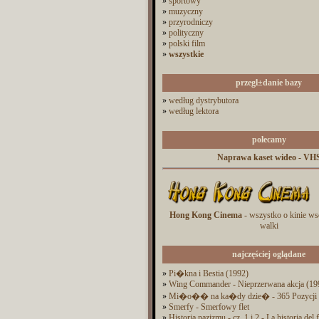
»
sportowy
»
muzyczny
»
przyrodniczy
»
polityczny
»
polski film
»
wszystkie
przegl±danie bazy
»
według dystrybutora
»
według lektora
polecamy
Naprawa kaset wideo - VH
Hong Kong Cinema
- wszystko o kinie ws
walki
najczęściej oglądane
»
Pi�kna i Bestia (1992)
»
Wing Commander - Nieprzerwana akcja (19
»
Mi�o�� na ka�dy dzie� - 365 Pozycji
»
Smerfy - Smerfowy flet
»
Historia nazizmu - cz. 1 i 2 - La historia del