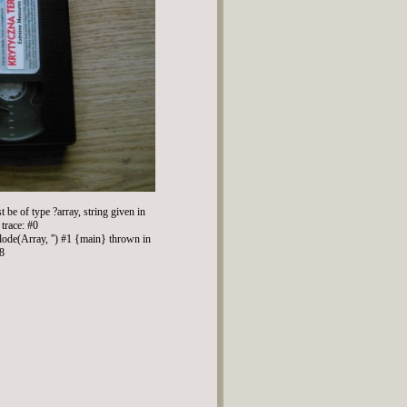
be of type ?array, string given in
trace: #0
lode(Array, '') #1 {main} thrown in
08