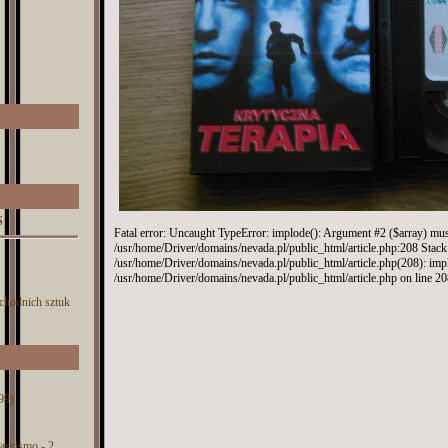
S
Fatal error: Uncaught TypeError: implode(): Argument #2 ($array) must 
/usr/home/Driver/domains/nevada.pl/public_html/article.php:208 Stack 
/usr/home/Driver/domains/nevada.pl/public_html/article.php(208): imp
/usr/home/Driver/domains/nevada.pl/public_html/article.php on line 2
chodnich sztuk
99)
 fascismo - 2