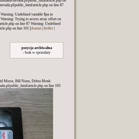
r/domains/nevada.pl/public_html/article.php on
evada.pl/public_html/article.php on line 87
7 Warning: Undefined variable $pa in
 Warning: Trying to access array offset on
article.php on line 87 Warning: Undefined
icle.php on line 101 [
dramat
|
thriller
|
pozycja archiwalna
- brak w sprzedaży
id Morse, Bill Nunn, Debra Monk
ada.pl/public_html/article.php on line 193