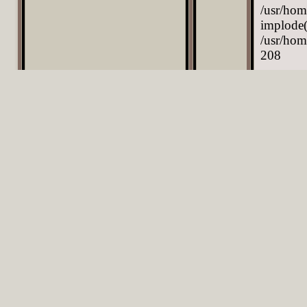
/usr/hom
implode(
/usr/hom
208