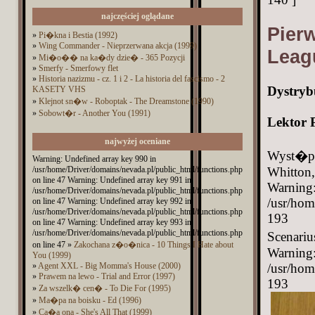
najczęściej oglądane
Pierw
»
Pi�kna i Bestia (1992)
»
Wing Commander - Nieprzerwana akcja (1999)
Leag
»
Mi�o�� na ka�dy dzie� - 365 Pozycji
»
Smerfy - Smerfowy flet
»
Historia nazizmu - cz. 1 i 2 - La historia del fascismo - 2
Dystryb
KASETY VHS
»
Klejnot sn�w - Roboptak - The Dreamstone (1990)
»
Sobowt�r - Another You (1991)
Lektor 
najwyżej oceniane
Wyst�pu
Warning: Undefined array key 990 in
/usr/home/Driver/domains/nevada.pl/public_html/functions.php
Whitton
on line 47 Warning: Undefined array key 991 in
Warning: 
/usr/home/Driver/domains/nevada.pl/public_html/functions.php
/usr/hom
on line 47 Warning: Undefined array key 992 in
/usr/home/Driver/domains/nevada.pl/public_html/functions.php
193
on line 47 Warning: Undefined array key 993 in
/usr/home/Driver/domains/nevada.pl/public_html/functions.php
Scenariu
on line 47 »
Zakochana z�o�nica - 10 Things I Hate about
Warning: 
You (1999)
»
Agent XXL - Big Momma's House (2000)
/usr/hom
»
Prawem na lewo - Trial and Error (1997)
193
»
Za wszelk� cen� - To Die For (1995)
»
Ma�pa na boisku - Ed (1996)
»
Ca�a ona - She's All That (1999)