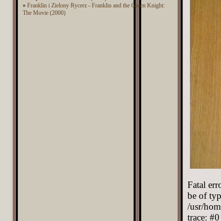
»
Franklin i Zielony Rycerz - Franklin and the Green Knight:
The Movie (2000)
Fatal er
be of typ
/usr/hom
trace: #0