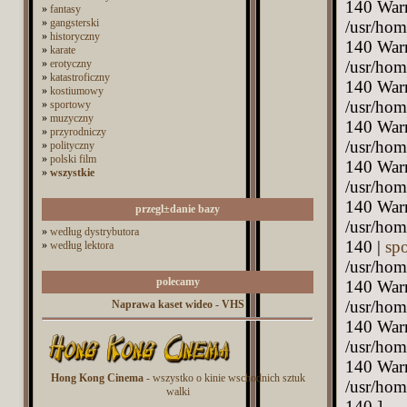
140 Warn
»
fantasy
»
gangsterski
/usr/hom
»
historyczny
140 Warn
»
karate
»
erotyczny
/usr/hom
»
katastroficzny
140 Warn
»
kostiumowy
/usr/hom
»
sportowy
»
muzyczny
140 Warn
»
przyrodniczy
/usr/hom
»
polityczny
»
polski film
140 Warn
»
wszystkie
/usr/hom
140 Warn
przegl±danie bazy
/usr/hom
»
według dystrybutora
140 |
sp
»
według lektora
/usr/hom
polecamy
140 Warn
/usr/hom
Naprawa kaset wideo - VHS
140 Warn
/usr/hom
140 Warn
Hong Kong Cinema
- wszystko o kinie wschodnich sztuk
/usr/hom
walki
140 ]