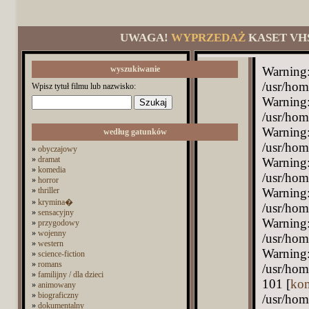
UWAGA!
WYPRZEDAŻ
KASET VH
wyszukiwanie
Warning:
/usr/hom
Wpisz tytuł filmu lub nazwisko:
Warning: 
/usr/hom
Warning:
według gatunków
/usr/hom
»
obyczajowy
»
dramat
Warning: 
»
komedia
/usr/hom
»
horror
»
thriller
Warning:
»
krymina�
/usr/hom
»
sensacyjny
Warning: 
»
przygodowy
»
wojenny
/usr/hom
»
western
Warning:
»
science-fiction
»
romans
/usr/hom
»
familijny / dla dzieci
101 [
ko
»
animowany
»
biograficzny
/usr/hom
»
dokumentalny