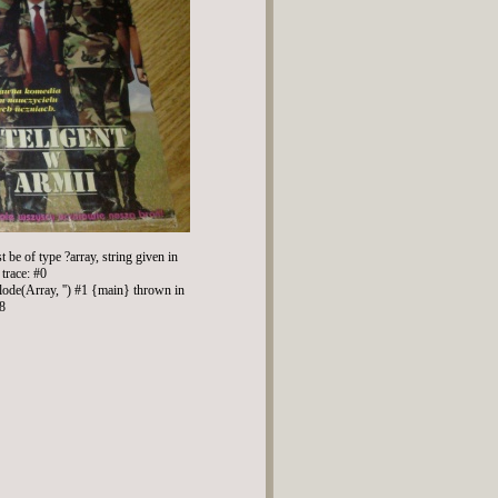
be of type ?array, string given in
trace: #0
lode(Array, '') #1 {main} thrown in
08