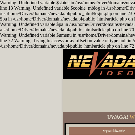
Warning: Undefined variable $status in /usr/home/Driver/domains/neva
line 13 Warning: Undefined variable $cookie_mblog in /usr/home/Driv
/usr/home/Driver/domains/nevada.pl/public_html/login.php on line 23 
$pa in /usr/home/Driver/domains/nevada.pl/public_html/article.php on l
Warning: Undefined variable $pa in /usr/home/Driver/domains/nevada.pl/
/usr/home/Driver/domains/nevada.pl/public_html/article.php on line 70 
Warning: Undefined variable $umenu in /usr/home/Driver/domains/nevad
line 72 Warning: Trying to access array offset on value of type null i
/usr/home/Driver/domains/nevada.pl/public_html/article.php on line 72 
UWAGA!
W
wyszukiwanie