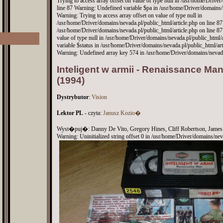
Trying to access array offset on value of type null in /usr/home/Drive
line 87 Warning: Undefined variable $pa in /usr/home/Driver/domains/n
Warning: Trying to access array offset on value of type null in
/usr/home/Driver/domains/nevada.pl/public_html/article.php on line 8
/usr/home/Driver/domains/nevada.pl/public_html/article.php on line 87
value of type null in /usr/home/Driver/domains/nevada.pl/public_html/
variable $status in /usr/home/Driver/domains/nevada.pl/public_html/art
Warning: Undefined array key 574 in /usr/home/Driver/domains/nevada.
Inteligent w armii - Renaissance Ma
(1994)
Dystrybutor
:
Vision
Lektor PL
- czyta:
Janusz Kozio�
Wyst�puj�: Danny De Vito, Gregory Hines, Cliff Robertson, James R
Warning: Uninitialized string offset 0 in /usr/home/Driver/domains/nev