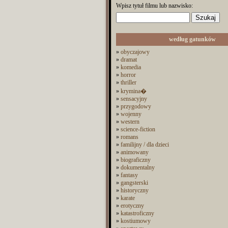
Wpisz tytuł filmu lub nazwisko:
według gatunków
»
obyczajowy
»
dramat
»
komedia
»
horror
»
thriller
»
krymina�
»
sensacyjny
»
przygodowy
»
wojenny
»
western
»
science-fiction
»
romans
»
familijny / dla dzieci
»
animowany
»
biograficzny
»
dokumentalny
»
fantasy
»
gangsterski
»
historyczny
»
karate
»
erotyczny
»
katastroficzny
»
kostiumowy