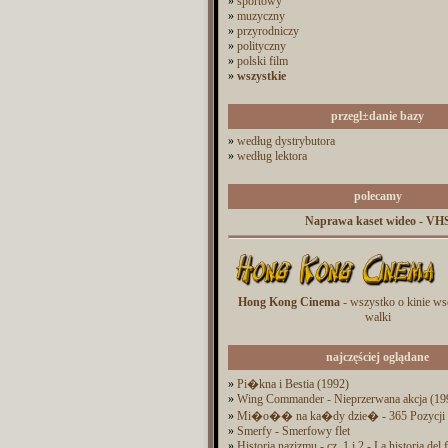
»
sportowy
»
muzyczny
»
przyrodniczy
»
polityczny
»
polski film
»
wszystkie
przegl±danie bazy
»
według dystrybutora
»
według lektora
polecamy
Naprawa kaset wideo - VH
Hong Kong Cinema
- wszystko o kinie ws
walki
najczęściej oglądane
»
Pi�kna i Bestia (1992)
»
Wing Commander - Nieprzerwana akcja (19
»
Mi�o�� na ka�dy dzie� - 365 Pozycji
»
Smerfy - Smerfowy flet
»
Historia nazizmu - cz. 1 i 2 - La historia del