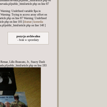
r/domains/nevada.pl/public_html/article.php on
evada.pl/public_html/article.php on line 87
7 Warning: Undefined variable $pa in
 Warning: Trying to access array offset on
article.php on line 87 Warning: Undefined
icle.php on line 101 [
dramat
|
komedia
pl/public_html/article.php on line 140 ]
n
pozycja archiwalna
- brak w sprzedaży
emar, Lillo Brancato, Jr., Stacey Dash
ada.pl/public_html/article.php on line 193