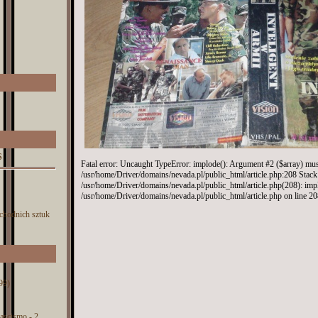
S
Fatal error: Uncaught TypeError: implode(): Argument #2 ($array) must 
/usr/home/Driver/domains/nevada.pl/public_html/article.php:208 Stack 
/usr/home/Driver/domains/nevada.pl/public_html/article.php(208): imp
/usr/home/Driver/domains/nevada.pl/public_html/article.php on line 2
chodnich sztuk
99)
 fascismo - 2