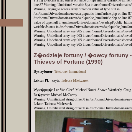
Trying to access array offset on value of type null in /usr/home/Drive
line 87 Warning: Undefined variable $pa in /usr/home/Driver/domains/n
Warning: Trying to access array offset on value of type null in
/usr/home/Driver/domains/nevada.pl/public_html/article.php on line 8
/usr/home/Driver/domains/nevada.pl/public_html/article.php on line 87
value of type null in /usr/home/Driver/domains/nevada.pl/public_html/
variable $status in /usr/home/Driver/domains/nevada.pl/public_html/art
Warning: Undefined array key 905 in /usr/home/Driver/domains/nevada.
Warning: Undefined array key 905 in /usr/home/Driver/domains/nevada.
Warning: Undefined array key 905 in /usr/home/Driver/domains/nevada.
Warning: Undefined array key 905 in /usr/home/Driver/domains/nevada.
Z�odzieje fortuny / �owcy fortuny -
Thieves of Fortune (1990)
Dystrybutor
:
Teletower International
Lektor PL
- czyta:
Tadeusz Mielczarek
Wyst�puj�: Lee Van Cleef, Michael Nouri, Shawn Weatherly, Craig Ga
Re�yseria: Michael McCarthy
Warning: Uninitialized string offset 0 in /usr/home/Driver/domains/nev
Lektor: Tadeusz Mielczarek
Warning: Uninitialized string offset 0 in /usr/home/Driver/domains/nev