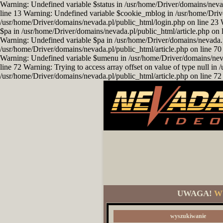
Warning: Undefined variable $status in /usr/home/Driver/domains/neva
line 13 Warning: Undefined variable $cookie_mblog in /usr/home/Driv
/usr/home/Driver/domains/nevada.pl/public_html/login.php on line 23 
$pa in /usr/home/Driver/domains/nevada.pl/public_html/article.php on l
Warning: Undefined variable $pa in /usr/home/Driver/domains/nevada.pl/
/usr/home/Driver/domains/nevada.pl/public_html/article.php on line 70 
Warning: Undefined variable $umenu in /usr/home/Driver/domains/nevad
line 72 Warning: Trying to access array offset on value of type null i
/usr/home/Driver/domains/nevada.pl/public_html/article.php on line 72 
UWAGA!
W
wyszukiwanie