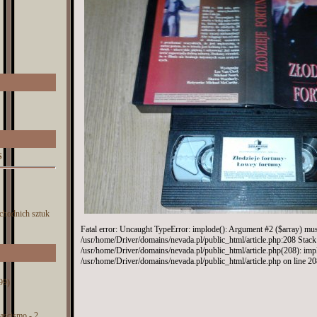
S
chodnich sztuk
Fatal error: Uncaught TypeError: implode(): Argument #2 ($array) must 
/usr/home/Driver/domains/nevada.pl/public_html/article.php:208 Stack 
/usr/home/Driver/domains/nevada.pl/public_html/article.php(208): imp
/usr/home/Driver/domains/nevada.pl/public_html/article.php on line 2
99)
 fascismo - 2