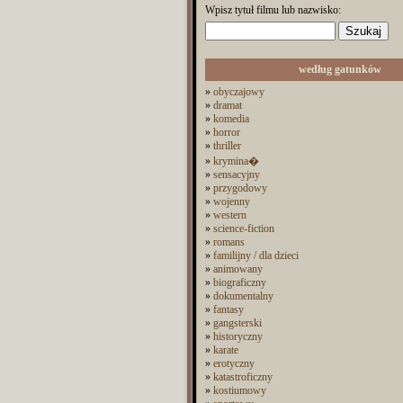
Wpisz tytuł filmu lub nazwisko:
według gatunków
»
obyczajowy
»
dramat
»
komedia
»
horror
»
thriller
»
krymina�
»
sensacyjny
»
przygodowy
»
wojenny
»
western
»
science-fiction
»
romans
»
familijny / dla dzieci
»
animowany
»
biograficzny
»
dokumentalny
»
fantasy
»
gangsterski
»
historyczny
»
karate
»
erotyczny
»
katastroficzny
»
kostiumowy