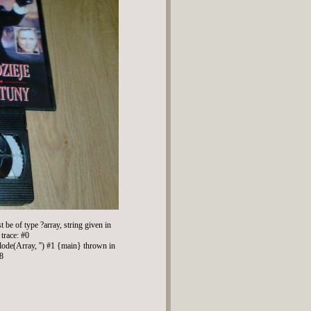
be of type ?array, string given in
trace: #0
lode(Array, '') #1 {main} thrown in
08