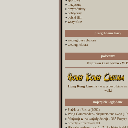
»
sportowy
»
muzyczny
»
przyrodniczy
»
polityczny
»
polski film
»
wszystkie
przegl±danie bazy
»
według dystrybutora
»
według lektora
polecamy
Naprawa kaset wideo - VH
Hong Kong Cinema
- wszystko o kinie ws
walki
najczęściej oglądane
»
Pi�kna i Bestia (1992)
»
Wing Commander - Nieprzerwana akcja (19
»
Mi�o�� na ka�dy dzie� - 365 Pozycji
»
Smerfy - Smerfowy flet
»
Historia nazizmu - cz. 1 i 2 - La historia del