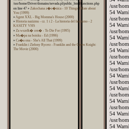
/usr/home/Driver/domains/nevada.pl/public_html/functions.php
on line 47 »
Zakochana z�o�nica - 10 Things I Hate about
You (1999)
»
Agent XXL - Big Momma's House (2000)
»
Historia nazizmu - cz. 1 i 2 - La historia del fascismo - 2
KASETY VHS
»
Za wszelk� cen� - To Die For (1995)
»
Ma�pa na boisku - Ed (1996)
»
Ca�a ona - She's All That (1999)
»
Franklin i Zielony Rycerz - Franklin and the Green Knight:
The Movie (2000)