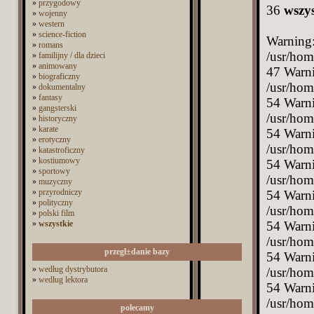
»
przygodowy
36
wszys
»
wojenny
»
western
»
science-fiction
Warning:
»
romans
/usr/hom
»
familijny / dla dzieci
»
animowany
47
Warning: Trying to access array offset on value of type bool in /usr/home/Driver/domains/nevada.pl/public_html/category.php on line 54 Warning: Undefined array key 993 in /usr/home/Driver/domains/nevada.pl/public_html/category.php on line 54 Warning: Undefined array key 993 in /usr/home/Driver/domains/nevada.pl/public_html/category.php on line 54 Warning: Undefined variable $mode in /usr/home/Driver/domains/nevada.pl/public_html/category.php on line 54 Warning: Trying to access array offset on value of type bool in /usr/home/Driver/domains/nevada.pl/public_html/category.php on line 54 Warning: Undefined variable $mode in /usr/home/Driver/domains/nevada.pl/public_html/category.php on line 54 Warning: Trying to access array offset on value of type bool in /usr/home/Driver/domains/nevada.pl/public_html/category.php on line 54 Warning: Undefined variable $mode in /usr/home/Driver/dom
»
biograficzny
»
dokumentalny
»
fantasy
»
gangsterski
»
historyczny
»
karate
»
erotyczny
»
katastroficzny
»
kostiumowy
»
sportowy
»
muzyczny
»
przyrodniczy
»
polityczny
»
polski film
»
wszystkie
przegl±danie bazy
»
według dystrybutora
»
według lektora
polecamy