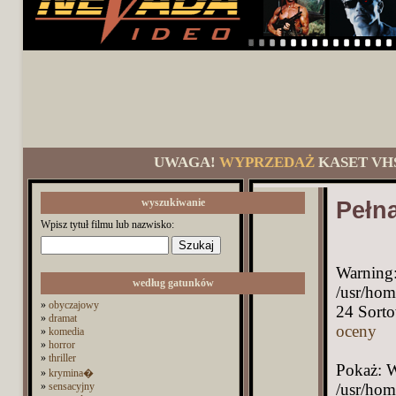
UWAGA!
WYPRZEDAŻ
KASET VH
wyszukiwanie
Pełna
Wpisz tytuł filmu lub nazwisko:
Warning:
według gatunków
/usr/hom
»
obyczajowy
24 Sort
»
dramat
oceny
»
komedia
»
horror
»
thriller
Pokaż: W
»
krymina�
»
sensacyjny
/usr/hom