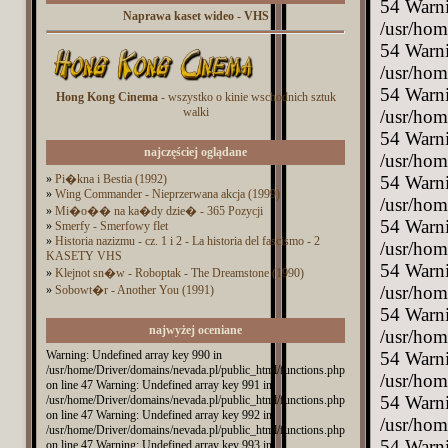
Naprawa kaset wideo - VHS
Hong Kong Cinema
- wszystko o kinie wschodnich sztuk
walki
najczęściej oglądane
»
Pi�kna i Bestia (1992)
»
Wing Commander - Nieprzerwana akcja (1999)
»
Mi�o�� na ka�dy dzie� - 365 Pozycji
»
Smerfy - Smerfowy flet
»
Historia nazizmu - cz. 1 i 2 - La historia del fascismo - 2
KASETY VHS
»
Klejnot sn�w - Roboptak - The Dreamstone (1990)
»
Sobowt�r - Another You (1991)
najwyżej oceniane
Warning: Undefined array key 990 in
/usr/home/Driver/domains/nevada.pl/public_html/functions.php
on line 47 Warning: Undefined array key 991 in
/usr/home/Driver/domains/nevada.pl/public_html/functions.php
on line 47 Warning: Undefined array key 992 in
/usr/home/Driver/domains/nevada.pl/public_html/functions.php
on line 47 Warning: Undefined array key 993 in