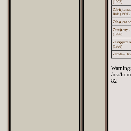
(1992)
Zab�jca na a
Ride (1991)
Zab�jcza per
Zara�ony - S
(1996)
Zast�pcza M
(1996)
Zdrada - Dev
Warning:
/usr/hom
82