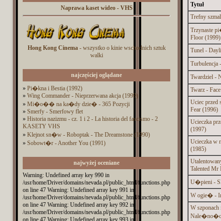
Tytuł
Naprawa kaset wideo - VHS
Trefny szmal
Trzynaste pi
Floor (1999)
Hong Kong Cinema
- wszystko o kinie wschodnich sztuk
Tunel - Dayl
walki
Turbulencja 
najczęściej oglądane
Twardziel - 
»
Pi�kna i Bestia (1992)
Twarz - Face
»
Wing Commander - Nieprzerwana akcja (1999)
Uciec przed 
»
Mi�o�� na ka�dy dzie� - 365 Pozycji
Fear (1996)
»
Smerfy - Smerfowy flet
»
Historia nazizmu - cz. 1 i 2 - La historia del fascismo - 2
Ucieczka prz
KASETY VHS
(1997)
»
Klejnot sn�w - Roboptak - The Dreamstone (1990)
Ucieczka w n
»
Sobowt�r - Another You (1991)
(1985)
Utalentowany
najwyżej oceniane
Talented Mr 
Warning: Undefined array key 990 in
U�pieni - Sl
/usr/home/Driver/domains/nevada.pl/public_html/functions.php
on line 47 Warning: Undefined array key 991 in
W ogie� - In
/usr/home/Driver/domains/nevada.pl/public_html/functions.php
on line 47 Warning: Undefined array key 992 in
W szponach 
/usr/home/Driver/domains/nevada.pl/public_html/functions.php
Nale�no�ci 
on line 47 Warning: Undefined array key 993 in