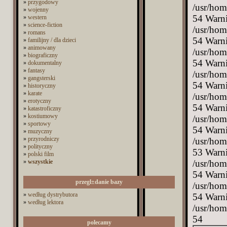
»
przygodowy
/usr/hom
»
wojenny
54 Warni
»
western
»
science-fiction
/usr/hom
»
romans
54 Warni
»
familijny / dla dzieci
»
animowany
/usr/hom
»
biograficzny
54 Warni
»
dokumentalny
»
fantasy
/usr/hom
»
gangsterski
54 Warni
»
historyczny
»
karate
/usr/hom
»
erotyczny
54 Warni
»
katastroficzny
»
kostiumowy
/usr/hom
»
sportowy
54 Warni
»
muzyczny
»
przyrodniczy
/usr/hom
»
polityczny
53 Warni
»
polski film
»
wszystkie
/usr/hom
54 Warni
przegl±danie bazy
/usr/hom
»
według dystrybutora
54 Warni
»
według lektora
/usr/hom
54
polecamy