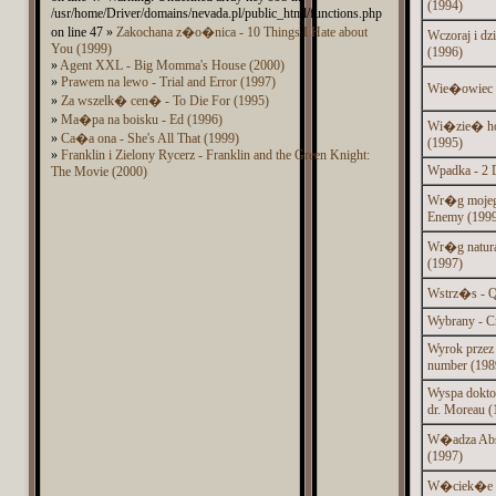
(1994)
/usr/home/Driver/domains/nevada.pl/public_html/functions.php
on line 47 »
Zakochana z�o�nica - 10 Things I Hate about
Wczoraj i dz
You (1999)
(1996)
»
Agent XXL - Big Momma's House (2000)
»
Prawem na lewo - Trial and Error (1997)
Wie�owiec -
»
Za wszelk� cen� - To Die For (1995)
»
Ma�pa na boisku - Ed (1996)
Wi�zie� ho
»
Ca�a ona - She's All That (1999)
(1995)
»
Franklin i Zielony Rycerz - Franklin and the Green Knight:
Wpadka - 2 D
The Movie (2000)
Wr�g mojeg
Enemy (199
Wr�g natura
(1997)
Wstrz�s - Q
Wybrany - C
Wyrok przez 
number (198
Wyspa doktor
dr. Moreau (
W�adza Abso
(1997)
W�ciek�e p