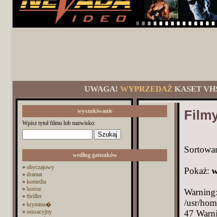
UWAGA!
WYPRZEDAŻ
KASET VH
wyszukiwanie
Filmy
Wpisz tytuł filmu lub nazwisko:
Sortowa
według gatunków
»
obyczajowy
Pokaż:
w
»
dramat
»
komedia
»
horror
Warning:
»
thriller
/usr/hom
»
krymina�
»
sensacyjny
47 Warni