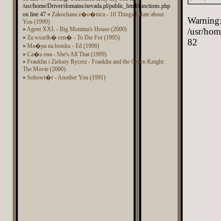
/usr/home/Driver/domains/nevada.pl/public_html/functions.php
on line 47 »
Zakochana z�o�nica - 10 Things I Hate about
Warning:
You (1999)
»
Agent XXL - Big Momma's House (2000)
/usr/hom
»
Za wszelk� cen� - To Die For (1995)
82
»
Ma�pa na boisku - Ed (1996)
»
Ca�a ona - She's All That (1999)
»
Franklin i Zielony Rycerz - Franklin and the Green Knight:
The Movie (2000)
»
Sobowt�r - Another You (1991)