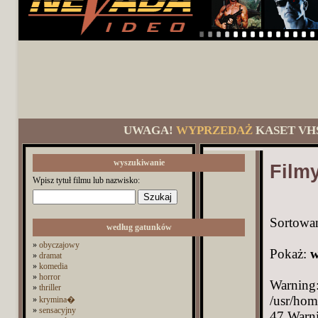
UWAGA!
WYPRZEDAŻ
KASET VH
wyszukiwanie
Film
Wpisz tytuł filmu lub nazwisko:
Sortowa
według gatunków
»
obyczajowy
Pokaż:
w
»
dramat
»
komedia
»
horror
Warning:
»
thriller
/usr/hom
»
krymina�
»
sensacyjny
47 Warni