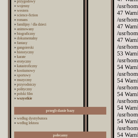
»
przygodowy
/usr/hom
»
wojenny
»
western
47 Warni
»
science-fiction
/usr/hom
»
romans
»
familijny / dla dzieci
47 Warni
»
animowany
/usr/hom
»
biograficzny
»
dokumentalny
47 Warni
»
fantasy
/usr/hom
»
gangsterski
»
historyczny
53 Warni
»
karate
/usr/hom
»
erotyczny
»
katastroficzny
54 Warni
»
kostiumowy
/usr/hom
»
sportowy
54 Warni
»
muzyczny
»
przyrodniczy
/usr/hom
»
polityczny
54 Warni
»
polski film
»
wszystkie
/usr/hom
54 Warni
przegl±danie bazy
/usr/hom
»
według dystrybutora
54 Warni
»
według lektora
/usr/hom
54 Warni
polecamy