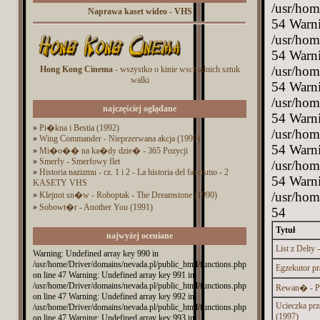
/usr/hom
Naprawa kaset wideo - VHS
54 Warni
/usr/hom
54 Warni
/usr/hom
Hong Kong Cinema
- wszystko o kinie wschodnich sztuk
walki
54 Warni
/usr/hom
najczęściej oglądane
54 Warni
»
Pi�kna i Bestia (1992)
/usr/hom
»
Wing Commander - Nieprzerwana akcja (1999)
54 Warni
»
Mi�o�� na ka�dy dzie� - 365 Pozycji
»
Smerfy - Smerfowy flet
/usr/hom
»
Historia nazizmu - cz. 1 i 2 - La historia del fascismo - 2
54 Warni
KASETY VHS
/usr/hom
»
Klejnot sn�w - Roboptak - The Dreamstone (1990)
»
Sobowt�r - Another You (1991)
54
Tytuł
najwyżej oceniane
List z Delty 
Warning: Undefined array key 990 in
/usr/home/Driver/domains/nevada.pl/public_html/functions.php
Egzekutor pr
on line 47 Warning: Undefined array key 991 in
/usr/home/Driver/domains/nevada.pl/public_html/functions.php
Rewan� - P
on line 47 Warning: Undefined array key 992 in
Ucieczka prz
/usr/home/Driver/domains/nevada.pl/public_html/functions.php
(1997)
on line 47 Warning: Undefined array key 993 in