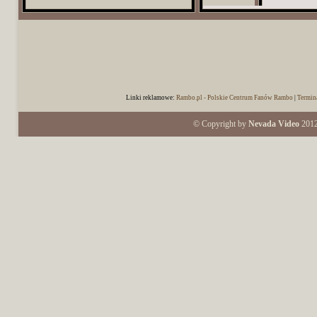
Linki reklamowe:
Rambo.pl - Polskie Centrum Fanów Rambo
|
Termin
© Copyright by
Nevada Video
2012