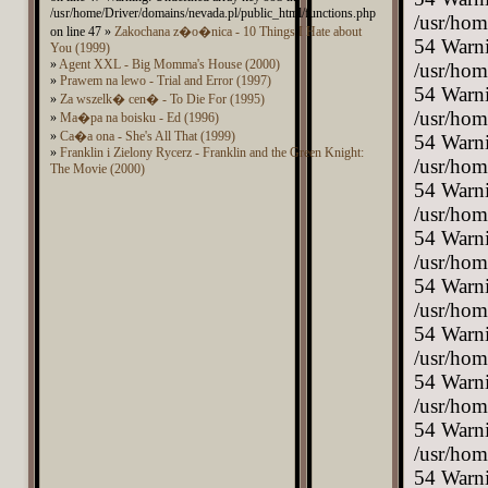
/usr/home/Driver/domains/nevada.pl/public_html/functions.php
on line 47 »
Zakochana z�o�nica - 10 Things I Hate about
You (1999)
»
Agent XXL - Big Momma's House (2000)
»
Prawem na lewo - Trial and Error (1997)
»
Za wszelk� cen� - To Die For (1995)
»
Ma�pa na boisku - Ed (1996)
»
Ca�a ona - She's All That (1999)
»
Franklin i Zielony Rycerz - Franklin and the Green Knight:
The Movie (2000)