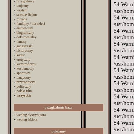
»
przygodowy
»
wojenny
»
western
»
science-fiction
»
romans
»
familijny / dla dzieci
»
animowany
»
biograficzny
»
dokumentalny
»
fantasy
»
gangsterski
»
historyczny
»
karate
»
erotyczny
»
katastroficzny
»
kostiumowy
»
sportowy
»
muzyczny
»
przyrodniczy
»
polityczny
»
polski film
»
wszystkie
przegl±danie bazy
»
według dystrybutora
»
według lektora
polecamy