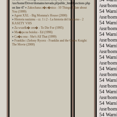
/usr/home/Driver/domains/nevada.pl/public_html/functions.php
on line 47 »
Zakochana z�o�nica - 10 Things I Hate about
You (1999)
»
Agent XXL - Big Momma's House (2000)
»
Historia nazizmu - cz. 1 i 2 - La historia del fascismo - 2
KASETY VHS
»
Za wszelk� cen� - To Die For (1995)
»
Ma�pa na boisku - Ed (1996)
»
Ca�a ona - She's All That (1999)
»
Franklin i Zielony Rycerz - Franklin and the Green Knight:
The Movie (2000)