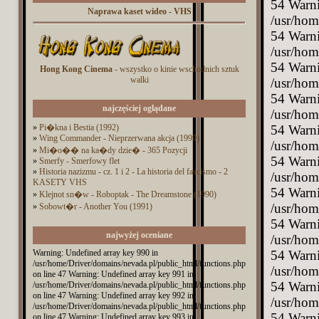
Naprawa kaset wideo - VHS
Hong Kong Cinema
- wszystko o kinie wschodnich sztuk
walki
najczęściej oglądane
»
Pi�kna i Bestia (1992)
»
Wing Commander - Nieprzerwana akcja (1999)
»
Mi�o�� na ka�dy dzie� - 365 Pozycji
»
Smerfy - Smerfowy flet
»
Historia nazizmu - cz. 1 i 2 - La historia del fascismo - 2
KASETY VHS
»
Klejnot sn�w - Roboptak - The Dreamstone (1990)
»
Sobowt�r - Another You (1991)
najwyżej oceniane
Warning: Undefined array key 990 in
/usr/home/Driver/domains/nevada.pl/public_html/functions.php
on line 47 Warning: Undefined array key 991 in
/usr/home/Driver/domains/nevada.pl/public_html/functions.php
on line 47 Warning: Undefined array key 992 in
/usr/home/Driver/domains/nevada.pl/public_html/functions.php
on line 47 Warning: Undefined array key 993 in