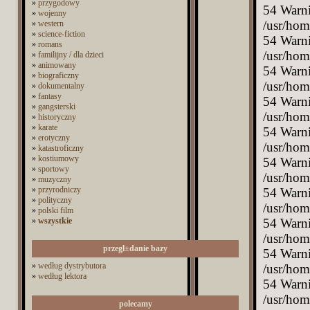
»
przygodowy
»
wojenny
»
western
»
science-fiction
»
romans
»
familijny / dla dzieci
»
animowany
»
biograficzny
»
dokumentalny
»
fantasy
»
gangsterski
»
historyczny
»
karate
»
erotyczny
»
katastroficzny
»
kostiumowy
»
sportowy
»
muzyczny
»
przyrodniczy
»
polityczny
»
polski film
»
wszystkie
przegl±danie bazy
»
według dystrybutora
»
według lektora
polecamy